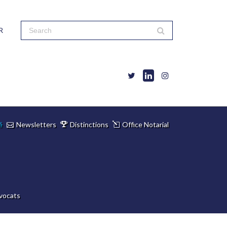
R
é
Newsletters
Distinctions
Office Notarial
vocats