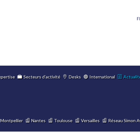
F
xpertise
Secteurs d’activité
Desks
International
Actualit
Montpellier
Nantes
Toulouse
Versailles
Réseau Simon A