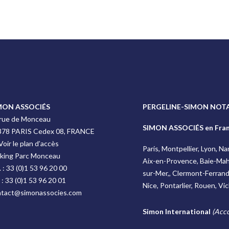
MON ASSOCIÉS
PERGELINE-SIMON NOTA
 rue de Monceau
SIMON ASSOCIÉS en Fra
378 PARIS Cedex 08, FRANCE
Voir le plan d’accès
Paris, Montpellier, Lyon, N
rking Parc Monceau
Aix-en-Provence, Baie-Mah
. :
33 (0)1 53 96 20 00
sur-Mer,, Clermont-Ferrand, 
 :
33 (0)1 53 96 20 01
Nice, Pontarlier, Rouen, Vi
ntact@simonassocies.com
Simon International
(Acco