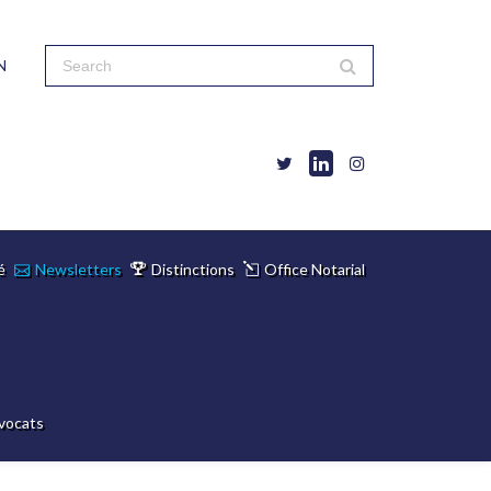
N
é
Newsletters
Distinctions
Office Notarial
vocats