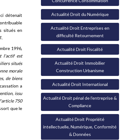
Concurrence Consommation
Actualité Droit du Numérique
ci détenait
contribuable
Actualité Droit Entreprises en
s situés en
difficulté Retournement
F.
vembre 1996,
Actualité Droit Fiscalité
l'actif est
Actualité Droit Immobilier
liers situés
Construction Urbanisme
onne morale
es, de biens
Actualité Droit International
 cassation a
ention, issu
Actualité Droit pénal de l'entreprise &
l'article 750
Compliance
essort que le
Actualité Droit Propriété
intellectuelle, Numérique, Conformité
& Données