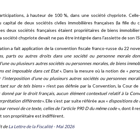
articipations, à hauteur de 100 %, dans une société chypriote. Celle-
 capital de deux sociétés civiles immobilières françaises (la fille du 
es deux sociétés françaises étaient propriétaires de biens immobilier
a société chypriote devait ne pas être intégrée dans l'assiette de son IS
ation a fait application de la convention fiscale franco-russe du 22 no
ns, parts ou autres droits dans une société ou personne morale dont 
d'une ou plusieurs autres sociétés ou personnes morales, de biens immobi
ns est imposable dans cet Etat
». Dans la mesure où la notion de «
pers
r l'interposition d'une ou plusieurs autres sociétés ou personnes moral
tant sur de tels biens
» n'est pas définie par la Convention, la Cour de
t donné par le droit français, aucun élément contextuel relatif à la Conv
rprétation différente
». Elle s’est par suite référée aux «
dispositions de 
, par renvoi de ce texte, celles de l'article 990 D du même code
», dont il r
 son propriétaire est indifférent.
it de
La Lettre de la Fiscalité - Mai 2026