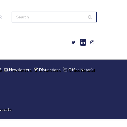
R
é
Newsletters
Distinctions
Office Notarial
vocats