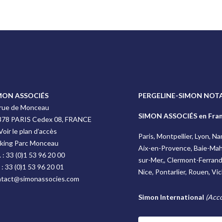
MON ASSOCIÉS
PERGELINE-SIMON NOTA
 rue de Monceau
SIMON ASSOCIÉS en Fra
378 PARIS Cedex 08, FRANCE
Voir le plan d’accès
Paris, Montpellier, Lyon, N
rking Parc Monceau
Aix-en-Provence, Baie-Mah
. :
33 (0)1 53 96 20 00
sur-Mer,, Clermont-Ferrand, 
 :
33 (0)1 53 96 20 01
Nice, Pontarlier, Rouen, Vi
ntact@simonassocies.com
Simon International
(Acco