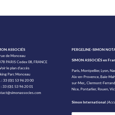
MON ASSOCIÉS
PERGELINE-SIMON NOTA
 rue de Monceau
SIMON ASSOCIÉS en Fra
378 PARIS Cedex 08, FRANCE
Voir le plan d’accès
Paris, Montpellier, Lyon, N
rking Parc Monceau
Aix-en-Provence, Baie-Mah
. :
33 (0)1 53 96 20 00
sur-Mer,, Clermont-Ferrand, 
 :
33 (0)1 53 96 20 01
Nice, Pontarlier, Rouen, Vi
ntact@simonassocies.com
Simon International
(Acco