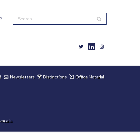
R
é
Newsletters
Distinctions
Office Notarial
vocats