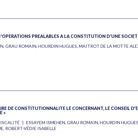
D'OPÉRATIONS PRÉALABLES À LA CONSTITUTION D'UNE SOCIÉT
EN
,
GRAU ROMAIN
,
HOURDIN HUGUES
,
MAITROT DE LA MOTTE AL
IRE DE CONSTITUTIONNALITÉ LE CONCERNANT, LE CONSEIL D’
E »
FISCALITÉ
|
ESSAYEM ISMEHEN
,
GRAU ROMAIN
,
HOURDIN HUGUE
UE
,
ROBERT-VÉDIE ISABELLE