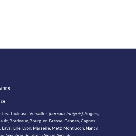
IRES
nce
antes, Toulouse, Versailles
(bureaux intégrés),
Angers,
ault, Bordeaux, Bourg-en-Bresse, Cannes, Cagnes-
Laval, Lille, Lyon, Marseille, Metz, Montluçon, Nancy,
chy
(membres du réseau Simon Avocats)