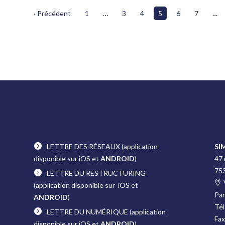
‹ Précédent
1
…
3
4
5
6
7
…
LETTRE DES RÉSEAUX
(application
SI
disponible sur iOS et
ANDROID
)
47
75
LETTRE DU RESTRUCTURING
(application disponible sur iOS et
Pa
ANDROID
)
Tél
LETTRE DU NUMÉRIQUE
(application
Fax
disponible sur iOS et
ANDROID
)