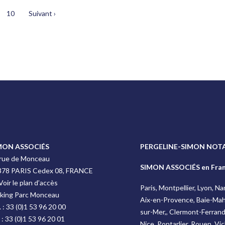
10
Suivant ›
MON ASSOCIÉS
PERGELINE-SIMON NOTA
 rue de Monceau
SIMON ASSOCIÉS en Fra
378 PARIS Cedex 08, FRANCE
Voir le plan d’accès
Paris, Montpellier, Lyon, N
rking Parc Monceau
Aix-en-Provence, Baie-Mah
. :
33 (0)1 53 96 20 00
sur-Mer,, Clermont-Ferrand, 
 :
33 (0)1 53 96 20 01
Nice, Pontarlier, Rouen, Vi