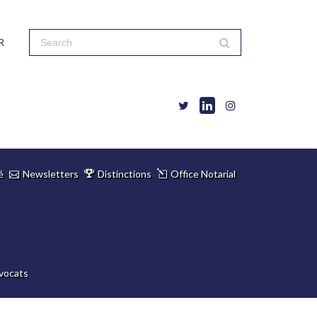
R
é
Newsletters
Distinctions
Office Notarial
vocats