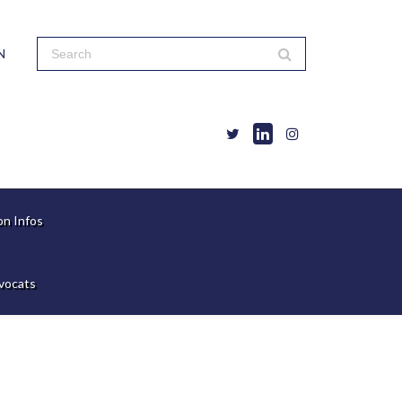
N
on Infos
vocats