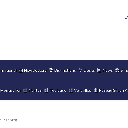
E
ernational
Newsletters
Distinctions
Desks
News
Sim
Montpellier
Nantes
Toulouse
Versailles
Réseau Simon A
n Planning"