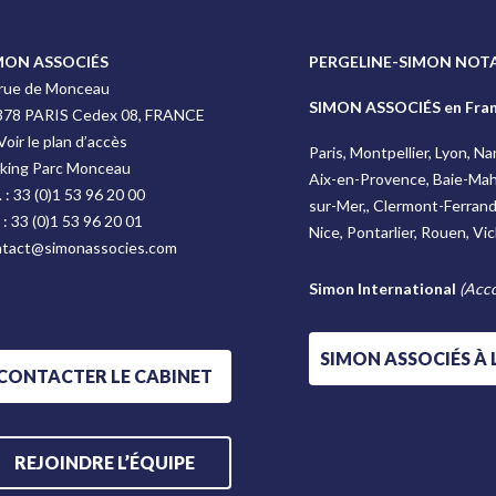
MON ASSOCIÉS
PERGELINE-SIMON NOTA
 rue de Monceau
SIMON ASSOCIÉS en Fra
378 PARIS Cedex 08, FRANCE
Voir le plan d’accès
Paris, Montpellier, Lyon, N
rking Parc Monceau
Aix-en-Provence, Baie-Mah
. :
33 (0)1 53 96 20 00
sur-Mer,, Clermont-Ferrand, 
 :
33 (0)1 53 96 20 01
Nice, Pontarlier, Rouen, Vi
ntact@simonassocies.com
Simon International
(Acco
SIMON ASSOCIÉS À
CONTACTER LE CABINET
REJOINDRE L’ÉQUIPE