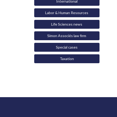
International
Labor & Human Resources
Life Sciences news
Simon Associés law firm
Special cases
Taxation